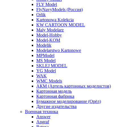
FLY Model
FlyNavyModels (Россия)
Orlik
Kartonowa Kolekcia
KW CARTOON MODEL
Maly Modelarz
Model-Hobby
Model-KOM
Modelik
Modelarstwo Kartonowe
MPModel
MS Model
SKLEJ MODEL
YG Model
WAK
WMC Models
АКМ (Артель картонных моделистов)
Картонная модель
Картонная фабрика
Бумажное моделирование (Орёл)
Другие издательства
Военная техника
Answer
Angraf
Betexa