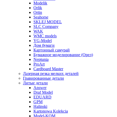
Modelik
Orlik
Ortin
Seahorse
SKLEJ MODEL
SLC Company
WAK
WMC models
YG-Model
Дом бумаги
Картонный самурай
Бумажное моделирование (Орел)
Neptunia
ProArt
Cardboard Master
Лазерная резка мелких деталей
Гравированные детали
Литые детали
Answer
Draf Model
EDUARD
GPM
Halinski
Kartonowa Kolekcia
Model-KOM