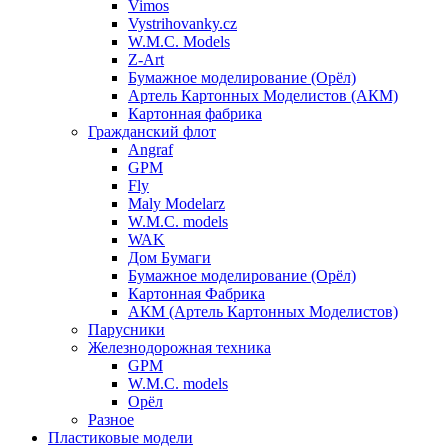
Vimos
Vystrihovanky.cz
W.M.C. Models
Z-Art
Бумажное моделирование (Орёл)
Артель Картонных Моделистов (АКМ)
Картонная фабрика
Гражданский флот
Angraf
GPM
Fly
Maly Modelarz
W.M.C. models
WAK
Дом Бумаги
Бумажное моделирование (Орёл)
Картонная Фабрика
АКМ (Артель Картонных Моделистов)
Парусники
Железнодорожная техника
GPM
W.M.C. models
Орёл
Разное
Пластиковые модели