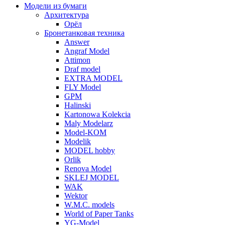
Модели из бумаги
Архитектура
Орёл
Бронетанковая техника
Answer
Angraf Model
Attimon
Draf model
EXTRA MODEL
FLY Model
GPM
Halinski
Kartonowa Kolekcia
Maly Modelarz
Model-KOM
Modelik
MODEL hobby
Orlik
Renova Model
SKLEJ MODEL
WAK
Wektor
W.M.C. models
World of Paper Tanks
YG-Model