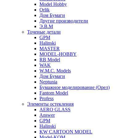
Model Hobby
Orlik
Дом Бумаги
Другие производители
Э.В.М
Точеные детали
GPM
Halinski
MASTER
MODEL-HOBBY
RB Model
WAK
W.M.C. Models
Дом Бумаги
Neptunia
Бумажное моделирование (Орел)
Fantom Model
Profess
Элементы остекления
AERO GLASS
Answer
GPM
Halinski
KW CARTOON MODEL
Model-KOM