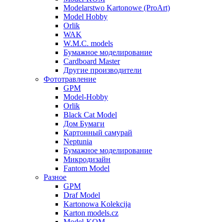
Modelarstwo Kartonowe (ProArt)
Model Hobby
Orlik
WAK
W.M.C. models
Бумажное моделирование
Cardboard Master
Другие производители
Фототравление
GPM
Model-Hobby
Orlik
Black Cat Model
Дом Бумаги
Картонный самурай
Neptunia
Бумажное моделирование
Микродизайн
Fantom Model
Разное
GPM
Draf Model
Kartonowa Kolekcija
Karton models.cz
Model-KOM