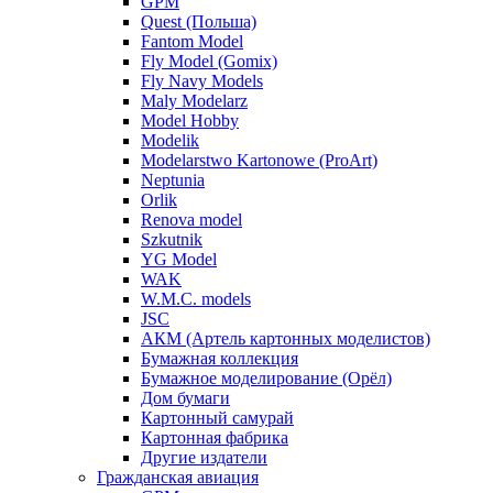
GPM
Quest (Польша)
Fantom Model
Fly Model (Gomix)
Fly Navy Models
Maly Modelarz
Model Hobby
Modelik
Modelarstwo Kartonowe (ProArt)
Neptunia
Orlik
Renova model
Szkutnik
YG Model
WAK
W.M.C. models
JSC
АКМ (Артель картонных моделистов)
Бумажная коллекция
Бумажное моделирование (Орёл)
Дом бумаги
Картонный самурай
Картонная фабрика
Другие издатели
Гражданская авиация