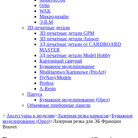
Ortin
WAK
Микродизайн
Э.В.М
3D печатные детали
3D печатные детали GPM
3D печатные детали Answer
3Д печатные детали от CARDBOARD
MASTER
3Д печатные детали Model Hobby
Картонный самурай
Бумажное моделирование
Modelarstwo Kartonowe (ProArt)
FlyNavyModels
Profess
A-Resin
Паруса
Бумажное моделирование (Орел)
Объемные приборные панели
>
Аксессуары к моделям
>
Лазерная резка каркасов
>
Бумажное
моделирование (Орел)
>
Лазерная резка для ЭБ Франции
Bouvet