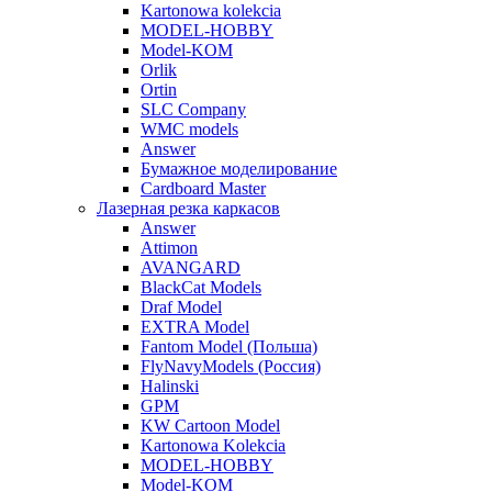
Kartonowa kolekcia
MODEL-HOBBY
Model-KOM
Orlik
Ortin
SLC Company
WMC models
Answer
Бумажное моделирование
Cardboard Master
Лазерная резка каркасов
Answer
Attimon
AVANGARD
BlackCat Models
Draf Model
EXTRA Model
Fantom Model (Польша)
FlyNavyModels (Россия)
Halinski
GPM
KW Cartoon Model
Kartonowa Kolekcia
MODEL-HOBBY
Model-KOM