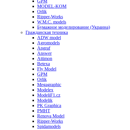
GPM
MODEL-KOM
Orlik
Ripper-Works
W.M.C. models
Бумажное моделирование (Украина)
Гражданская техника
ADW model
Agromodels
Angraf
Answer
Attimon
Betexa
Fly Model
GPM
Orlik
Megagraphic
Modelex
ModeliF1.cz
Modelik
PK Graphica
PMHT
Renova Model
Ripper-Works
Spidamodels