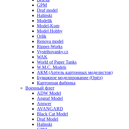
GPM
Draf model
Halinski
Modelik
Model-Kom
Model Hobby
Orlik
Renova model
Ripper-Works
Vystrihovanky.cz
WAK
World of Paper Tanks
W.M.C. Models
АКМ (Артель картонных моделистов)
Бумажное моделирование (Орёл)
Картонная фабрика
Военный флот
ADW Model
Angraf Model
Answer
AVANGARD
Black Cat Model
Draf Model
Halinski