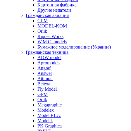
Картонная фабрика
Другие издатели
Гражданская авиация
GPM
MODEL-KOM
Orlik
Ripper-Works
W.M.C. models
Бумажное моделирование (Украина)
Гражданская техника
ADW model
Agromodels
Angraf
Answer
Attimon
Betexa
Fly Model
GPM
Orlik
Megagraphic
Modelex
ModeliF1.cz
Modelik
PK Graphica