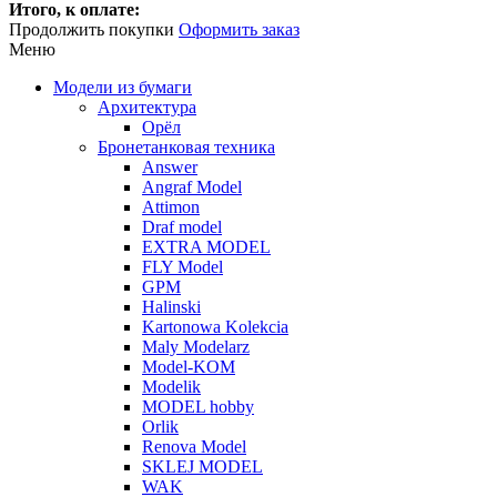
Итого, к оплате:
Продолжить покупки
Оформить заказ
Меню
Модели из бумаги
Архитектура
Орёл
Бронетанковая техника
Answer
Angraf Model
Attimon
Draf model
EXTRA MODEL
FLY Model
GPM
Halinski
Kartonowa Kolekcia
Maly Modelarz
Model-KOM
Modelik
MODEL hobby
Orlik
Renova Model
SKLEJ MODEL
WAK