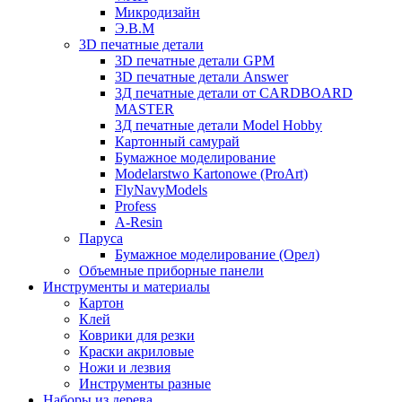
Микродизайн
Э.В.М
3D печатные детали
3D печатные детали GPM
3D печатные детали Answer
3Д печатные детали от CARDBOARD
MASTER
3Д печатные детали Model Hobby
Картонный самурай
Бумажное моделирование
Modelarstwo Kartonowe (ProArt)
FlyNavyModels
Profess
A-Resin
Паруса
Бумажное моделирование (Орел)
Объемные приборные панели
Инструменты и материалы
Картон
Клей
Коврики для резки
Краски акриловые
Ножи и лезвия
Инструменты разные
Наборы из дерева