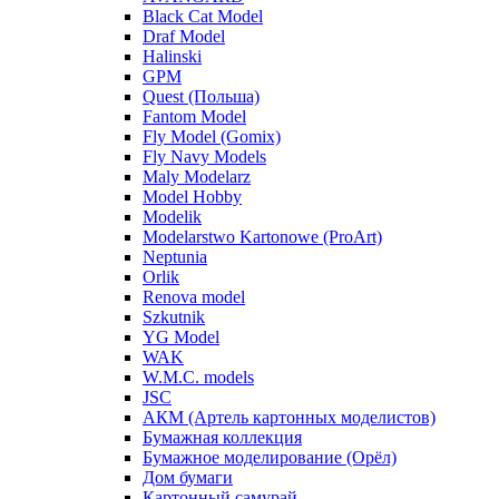
Black Cat Model
Draf Model
Halinski
GPM
Quest (Польша)
Fantom Model
Fly Model (Gomix)
Fly Navy Models
Maly Modelarz
Model Hobby
Modelik
Modelarstwo Kartonowe (ProArt)
Neptunia
Orlik
Renova model
Szkutnik
YG Model
WAK
W.M.C. models
JSC
АКМ (Артель картонных моделистов)
Бумажная коллекция
Бумажное моделирование (Орёл)
Дом бумаги
Картонный самурай