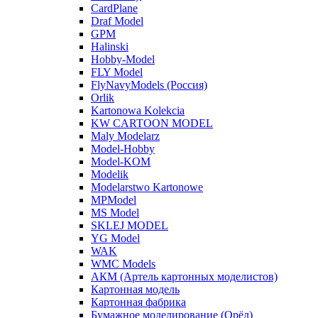
CardPlane
Draf Model
GPM
Halinski
Hobby-Model
FLY Model
FlyNavyModels (Россия)
Orlik
Kartonowa Kolekcia
KW CARTOON MODEL
Maly Modelarz
Model-Hobby
Model-KOM
Modelik
Modelarstwo Kartonowe
MPModel
MS Model
SKLEJ MODEL
YG Model
WAK
WMC Models
АКМ (Артель картонных моделистов)
Картонная модель
Картонная фабрика
Бумажное моделирование (Орёл)