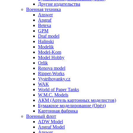
Другие издательства
Военная техника
Answer
Angraf
Betexa
GPM
Draf model
Halinski
Modelik
Model-Kom
Model Hobby
Orlik
Renova model
Ripper-Works
Vystrihovanky.cz
WAK
World of Paper Tanks
W.M.C. Models
АКМ (Артель картонных моделистов)
Бумажное моделирование (Орёл)
Картонная фабрика
Военный флот
ADW Model
Angraf Model
Answer