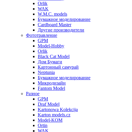
Orlik
WAK
W.M.C. models
Бумажное моделирование
Cardboard Master
Другие производители
Фототравление
GPM
Model-Hobby
Orlik
Black Cat Model
Дом Бумаги
Картонный самурай
Neptunia
Бумажное моделирование
Микродизайн
Fantom Model
Разное
GPM
Draf Model
Kartonowa Kolekcija
Karton models.cz
Model-KOM
Ortin
WAK