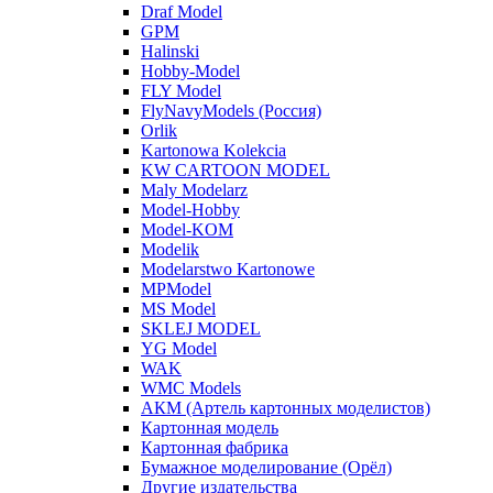
Draf Model
GPM
Halinski
Hobby-Model
FLY Model
FlyNavyModels (Россия)
Orlik
Kartonowa Kolekcia
KW CARTOON MODEL
Maly Modelarz
Model-Hobby
Model-KOM
Modelik
Modelarstwo Kartonowe
MPModel
MS Model
SKLEJ MODEL
YG Model
WAK
WMC Models
АКМ (Артель картонных моделистов)
Картонная модель
Картонная фабрика
Бумажное моделирование (Орёл)
Другие издательства