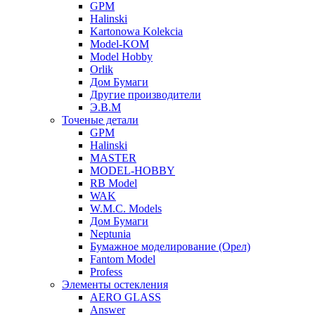
GPM
Halinski
Kartonowa Kolekcia
Model-KOM
Model Hobby
Orlik
Дом Бумаги
Другие производители
Э.В.М
Точеные детали
GPM
Halinski
MASTER
MODEL-HOBBY
RB Model
WAK
W.M.C. Models
Дом Бумаги
Neptunia
Бумажное моделирование (Орел)
Fantom Model
Profess
Элементы остекления
AERO GLASS
Answer