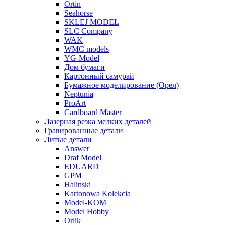
Ortin
Seahorse
SKLEJ MODEL
SLC Company
WAK
WMC models
YG-Model
Дом бумаги
Картонный самурай
Бумажное моделирование (Орел)
Neptunia
ProArt
Cardboard Master
Лазерная резка мелких деталей
Гравированные детали
Литые детали
Answer
Draf Model
EDUARD
GPM
Halinski
Kartonowa Kolekcia
Model-KOM
Model Hobby
Orlik