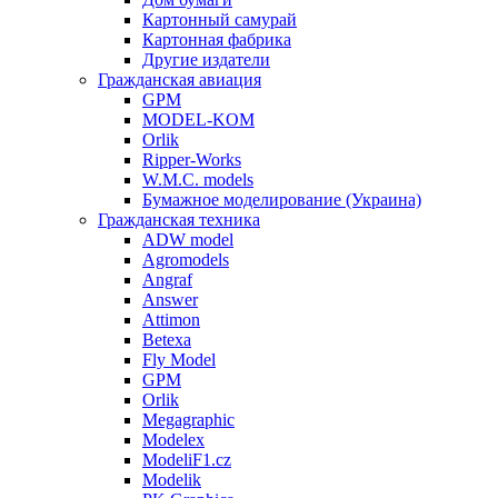
Картонный самурай
Картонная фабрика
Другие издатели
Гражданская авиация
GPM
MODEL-KOM
Orlik
Ripper-Works
W.M.C. models
Бумажное моделирование (Украина)
Гражданская техника
ADW model
Agromodels
Angraf
Answer
Attimon
Betexa
Fly Model
GPM
Orlik
Megagraphic
Modelex
ModeliF1.cz
Modelik