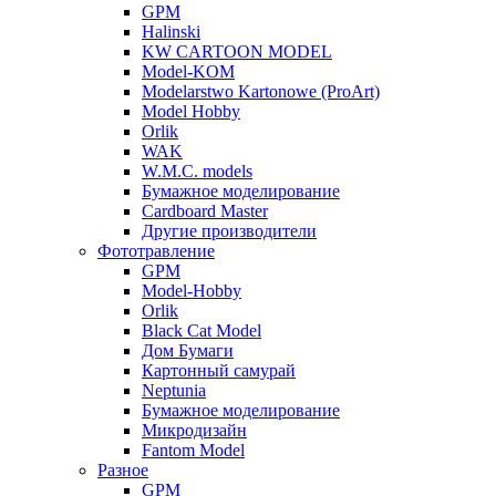
GPM
Halinski
KW CARTOON MODEL
Model-KOM
Modelarstwo Kartonowe (ProArt)
Model Hobby
Orlik
WAK
W.M.C. models
Бумажное моделирование
Cardboard Master
Другие производители
Фототравление
GPM
Model-Hobby
Orlik
Black Cat Model
Дом Бумаги
Картонный самурай
Neptunia
Бумажное моделирование
Микродизайн
Fantom Model
Разное
GPM