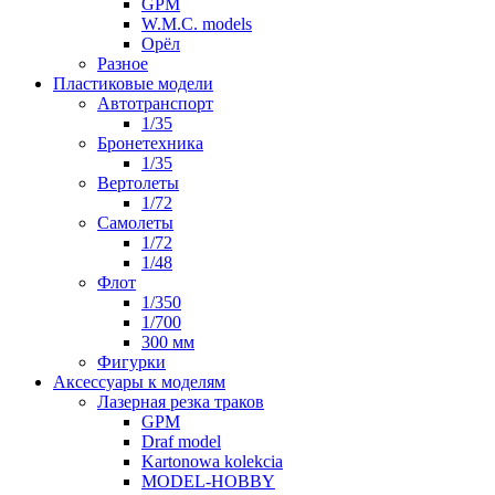
GPM
W.M.C. models
Орёл
Разное
Пластиковые модели
Автотранспорт
1/35
Бронетехника
1/35
Вертолеты
1/72
Самолеты
1/72
1/48
Флот
1/350
1/700
300 мм
Фигурки
Аксессуары к моделям
Лазерная резка траков
GPM
Draf model
Kartonowa kolekcia
MODEL-HOBBY