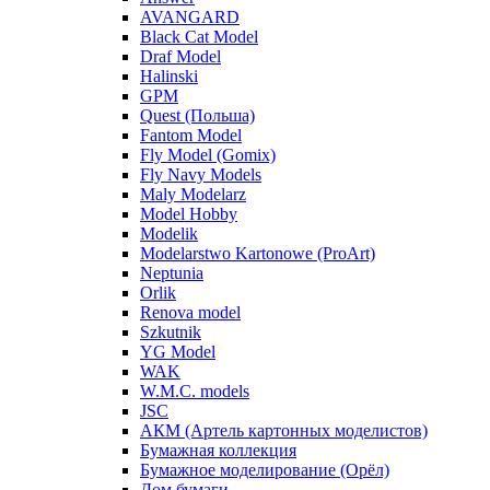
AVANGARD
Black Cat Model
Draf Model
Halinski
GPM
Quest (Польша)
Fantom Model
Fly Model (Gomix)
Fly Navy Models
Maly Modelarz
Model Hobby
Modelik
Modelarstwo Kartonowe (ProArt)
Neptunia
Orlik
Renova model
Szkutnik
YG Model
WAK
W.M.C. models
JSC
АКМ (Артель картонных моделистов)
Бумажная коллекция
Бумажное моделирование (Орёл)
Дом бумаги