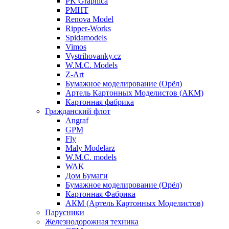
PK Graphica
PMHT
Renova Model
Ripper-Works
Spidamodels
Vimos
Vystrihovanky.cz
W.M.C. Models
Z-Art
Бумажное моделирование (Орёл)
Артель Картонных Моделистов (АКМ)
Картонная фабрика
Гражданский флот
Angraf
GPM
Fly
Maly Modelarz
W.M.C. models
WAK
Дом Бумаги
Бумажное моделирование (Орёл)
Картонная Фабрика
АКМ (Артель Картонных Моделистов)
Парусники
Железнодорожная техника