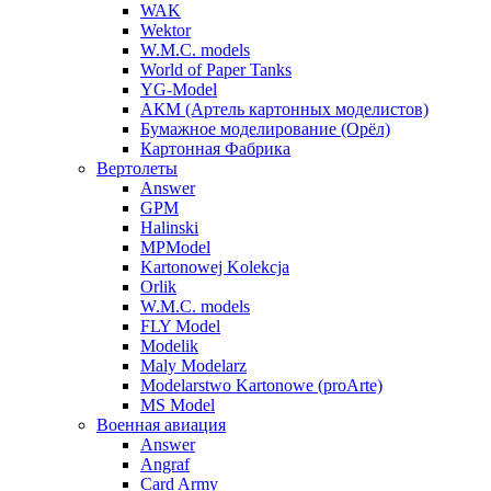
WAK
Wektor
W.M.C. models
World of Paper Tanks
YG-Model
АКМ (Артель картонных моделистов)
Бумажное моделирование (Орёл)
Картонная Фабрика
Вертолеты
Answer
GPM
Halinski
MPModel
Kartonowej Kolekcja
Orlik
W.M.C. models
FLY Model
Modelik
Maly Modelarz
Modelarstwo Kartonowe (proArte)
MS Model
Военная авиация
Answer
Angraf
Card Army