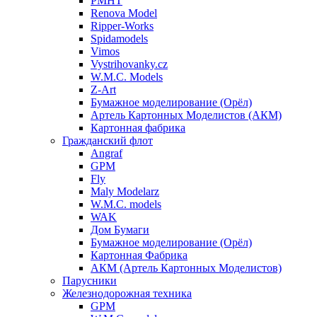
PMHT
Renova Model
Ripper-Works
Spidamodels
Vimos
Vystrihovanky.cz
W.M.C. Models
Z-Art
Бумажное моделирование (Орёл)
Артель Картонных Моделистов (АКМ)
Картонная фабрика
Гражданский флот
Angraf
GPM
Fly
Maly Modelarz
W.M.C. models
WAK
Дом Бумаги
Бумажное моделирование (Орёл)
Картонная Фабрика
АКМ (Артель Картонных Моделистов)
Парусники
Железнодорожная техника
GPM