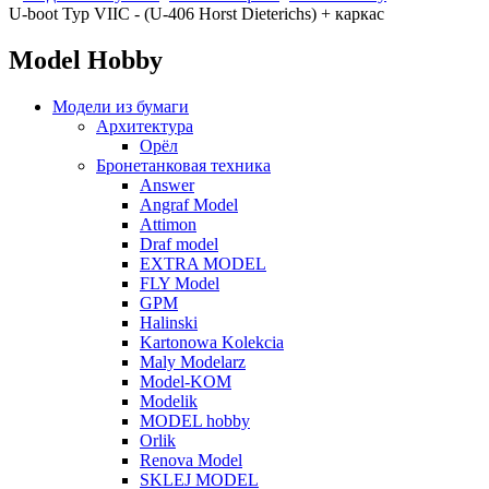
U-boot Typ VIIC - (U-406 Horst Dieterichs) + каркас
Model Hobby
Модели из бумаги
Архитектура
Орёл
Бронетанковая техника
Answer
Angraf Model
Attimon
Draf model
EXTRA MODEL
FLY Model
GPM
Halinski
Kartonowa Kolekcia
Maly Modelarz
Model-KOM
Modelik
MODEL hobby
Orlik
Renova Model
SKLEJ MODEL