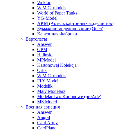
Wektor
W.M.C. models
World of Paper Tanks
YG-Model
АКМ (Артель картонных моделистов)
Бумажное моделирование (Орёл)
Картонная Фабрика
Вертолеты
Answer
GPM
Halinski
MPModel
Kartonowej Kolekcja
Orlik
W.M.C. models
FLY Model
Modelik
Maly Modelarz
Modelarstwo Kartonowe (proArte)
MS Model
Военная авиация
Answer
Angraf
Card Army
CardPlane