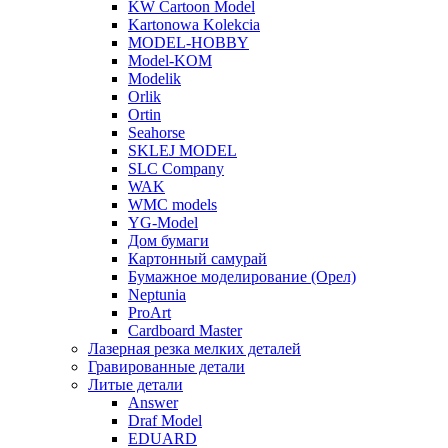
KW Cartoon Model
Kartonowa Kolekcia
MODEL-HOBBY
Model-KOM
Modelik
Orlik
Ortin
Seahorse
SKLEJ MODEL
SLC Company
WAK
WMC models
YG-Model
Дом бумаги
Картонный самурай
Бумажное моделирование (Орел)
Neptunia
ProArt
Cardboard Master
Лазерная резка мелких деталей
Гравированные детали
Литые детали
Answer
Draf Model
EDUARD