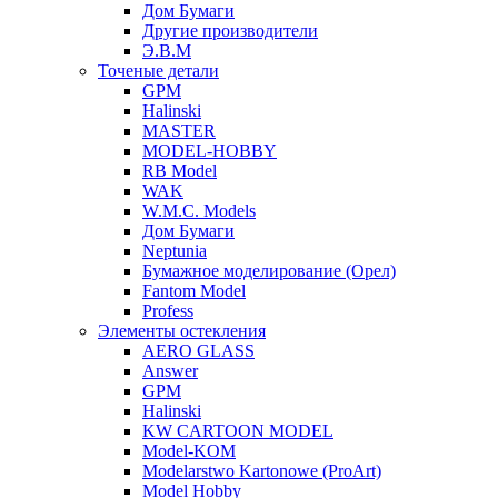
Дом Бумаги
Другие производители
Э.В.М
Точеные детали
GPM
Halinski
MASTER
MODEL-HOBBY
RB Model
WAK
W.M.C. Models
Дом Бумаги
Neptunia
Бумажное моделирование (Орел)
Fantom Model
Profess
Элементы остекления
AERO GLASS
Answer
GPM
Halinski
KW CARTOON MODEL
Model-KOM
Modelarstwo Kartonowe (ProArt)
Model Hobby