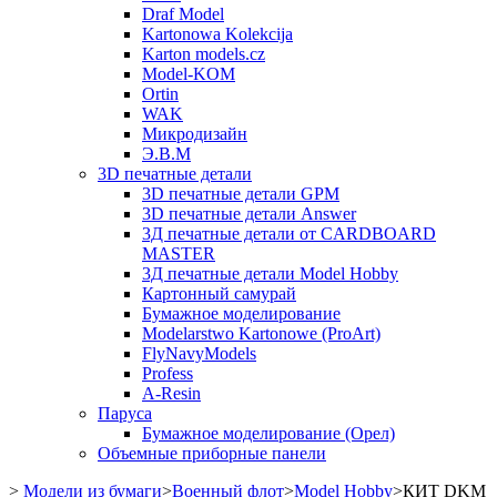
Draf Model
Kartonowa Kolekcija
Karton models.cz
Model-KOM
Ortin
WAK
Микродизайн
Э.В.М
3D печатные детали
3D печатные детали GPM
3D печатные детали Answer
3Д печатные детали от CARDBOARD
MASTER
3Д печатные детали Model Hobby
Картонный самурай
Бумажное моделирование
Modelarstwo Kartonowe (ProArt)
FlyNavyModels
Profess
A-Resin
Паруса
Бумажное моделирование (Орел)
Объемные приборные панели
>
Модели из бумаги
>
Военный флот
>
Model Hobby
>
КИТ DKM