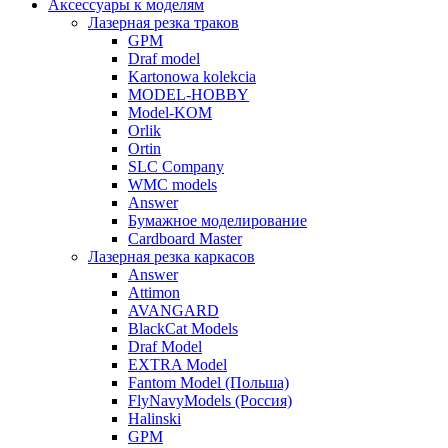
Аксессуары к моделям
Лазерная резка траков
GPM
Draf model
Kartonowa kolekcia
MODEL-HOBBY
Model-KOM
Orlik
Ortin
SLC Company
WMC models
Answer
Бумажное моделирование
Cardboard Master
Лазерная резка каркасов
Answer
Attimon
AVANGARD
BlackCat Models
Draf Model
EXTRA Model
Fantom Model (Польша)
FlyNavyModels (Россия)
Halinski
GPM