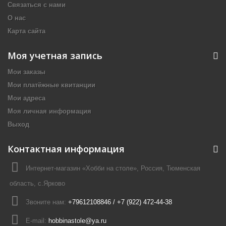
Связаться с нами
О нас
Карта сайта
Моя учетная запись
Мои заказы
Мои платёжные квитанции
Мои адреса
Моя личная информация
Выход
Контактная информация
Интернет-магазин «Хобби на столе», Россия, Тюменская
область, с.Ярково
Звоните нам:
+79612108846 / +7 (922) 472-44-38
E-mail:
hobbinastole@ya.ru