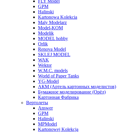
FLY Model
GPM
Halinski
Kartonowa Kolekcia
Maly Modelarz
Model-KOM
Modelik
MODEL hobby
Orlik
Renova Model
SKLEJ MODEL
WAK
Wektor
W.M.C. models
World of Paper Tanks
YG-Model
АКМ (Артель картонных моделистов)
Бумажное моделирование (Орёл)
Картонная Фабрика
Вертолеты
Answer
GPM
Halinski
MPModel
Kartonowej Kolekcja