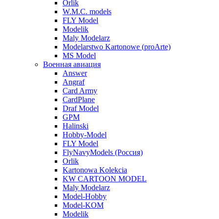
Orlik
W.M.C. models
FLY Model
Modelik
Maly Modelarz
Modelarstwo Kartonowe (proArte)
MS Model
Военная авиация
Answer
Angraf
Card Army
CardPlane
Draf Model
GPM
Halinski
Hobby-Model
FLY Model
FlyNavyModels (Россия)
Orlik
Kartonowa Kolekcia
KW CARTOON MODEL
Maly Modelarz
Model-Hobby
Model-KOM
Modelik