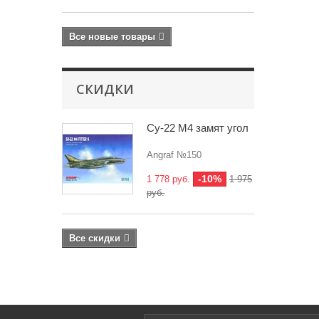
Все новые товары
СКИДКИ
Су-22 М4 замят угол
Angraf №150
-10%
1 778 руб.
1 975
руб.
Все скидки