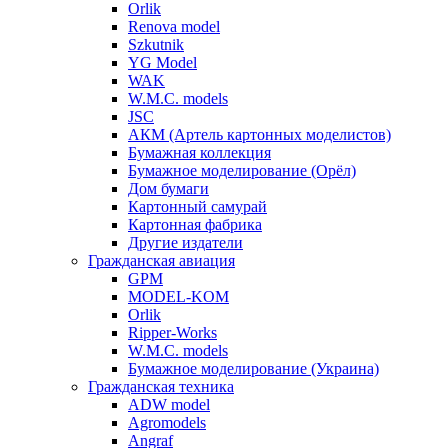
Orlik
Renova model
Szkutnik
YG Model
WAK
W.M.C. models
JSC
АКМ (Артель картонных моделистов)
Бумажная коллекция
Бумажное моделирование (Орёл)
Дом бумаги
Картонный самурай
Картонная фабрика
Другие издатели
Гражданская авиация
GPM
MODEL-KOM
Orlik
Ripper-Works
W.M.C. models
Бумажное моделирование (Украина)
Гражданская техника
ADW model
Agromodels
Angraf