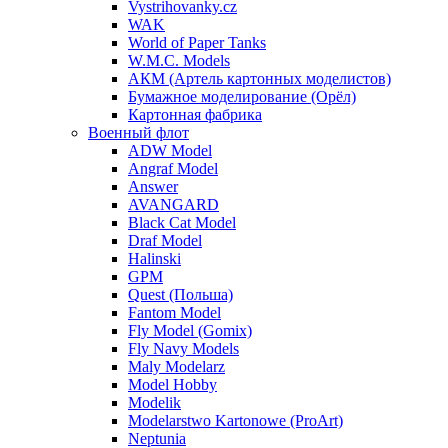
Vystrihovanky.cz
WAK
World of Paper Tanks
W.M.C. Models
АКМ (Артель картонных моделистов)
Бумажное моделирование (Орёл)
Картонная фабрика
Военный флот
ADW Model
Angraf Model
Answer
AVANGARD
Black Cat Model
Draf Model
Halinski
GPM
Quest (Польша)
Fantom Model
Fly Model (Gomix)
Fly Navy Models
Maly Modelarz
Model Hobby
Modelik
Modelarstwo Kartonowe (ProArt)
Neptunia