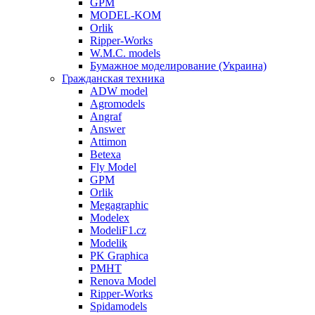
GPM
MODEL-KOM
Orlik
Ripper-Works
W.M.C. models
Бумажное моделирование (Украина)
Гражданская техника
ADW model
Agromodels
Angraf
Answer
Attimon
Betexa
Fly Model
GPM
Orlik
Megagraphic
Modelex
ModeliF1.cz
Modelik
PK Graphica
PMHT
Renova Model
Ripper-Works
Spidamodels