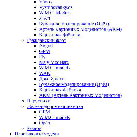
Vimos
Vystrihovanky.cz
W.M.C. Models
Z-Art
Бумажное моделирование (Орёл)
Артель Картонных Моделистов (АКМ)
Картонная фабрика
Гражданский флот
Angraf
GPM
Fly
Maly Modelarz
W.M.C. models
WAK
Дом Бумаги
Бумажное моделирование (Орёл)
Картонная Фабрика
АКМ (Артель Картонных Моделистов)
Парусники
Железнодорожная техника
GPM
W.M.C. models
Орёл
Разное
Пластиковые модели