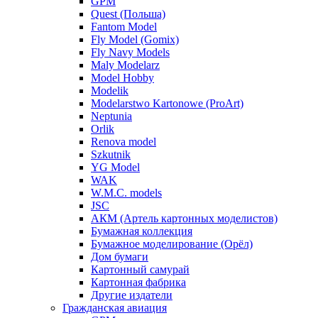
GPM
Quest (Польша)
Fantom Model
Fly Model (Gomix)
Fly Navy Models
Maly Modelarz
Model Hobby
Modelik
Modelarstwo Kartonowe (ProArt)
Neptunia
Orlik
Renova model
Szkutnik
YG Model
WAK
W.M.C. models
JSC
АКМ (Артель картонных моделистов)
Бумажная коллекция
Бумажное моделирование (Орёл)
Дом бумаги
Картонный самурай
Картонная фабрика
Другие издатели
Гражданская авиация