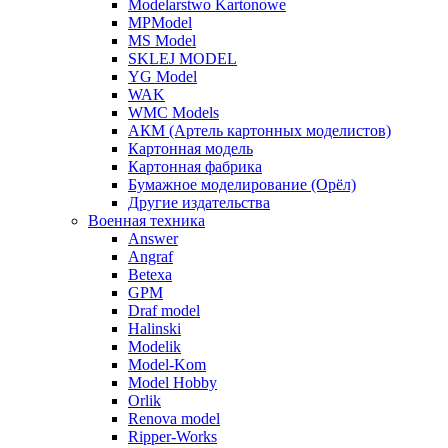
Modelarstwo Kartonowe
MPModel
MS Model
SKLEJ MODEL
YG Model
WAK
WMC Models
АКМ (Артель картонных моделистов)
Картонная модель
Картонная фабрика
Бумажное моделирование (Орёл)
Другие издательства
Военная техника
Answer
Angraf
Betexa
GPM
Draf model
Halinski
Modelik
Model-Kom
Model Hobby
Orlik
Renova model
Ripper-Works