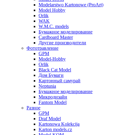
Modelarstwo Kartonowe (ProArt)
Model Hobby
Orlik
WAK
W.M.C. models
Бумажное моделирование
Cardboard Master
Другие производители
Фототравление
GPM
Model-Hobby
Orlik
Black Cat Model
Дом Бумаги
Картонный самурай
Neptunia
Бумажное моделирование
Микродизайн
Fantom Model
Разное
GPM
Draf Model
Kartonowa Kolekcija
Karton models.cz
Model-KOM