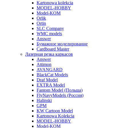
Kartonowa kolekcia
MODEL-HOBBY
Model-KOM
Orlik
Ortin
SLC Company
WMC models
Answer
Бумажное моделирование
Cardboard Master
Лазерная резка каркасов
Answer
Attimon
AVANGARD
BlackCat Models
Draf Model
EXTRA Model
Fantom Model (Польша)
FlyNavyModels (Россия)
Halinski
GPM
KW Cartoon Model
Kartonowa Kolekcia
MODEL-HOBBY
Model-KOM