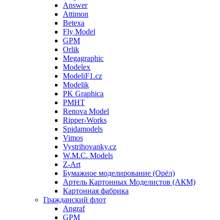
Answer
Attimon
Betexa
Fly Model
GPM
Orlik
Megagraphic
Modelex
ModeliF1.cz
Modelik
PK Graphica
PMHT
Renova Model
Ripper-Works
Spidamodels
Vimos
Vystrihovanky.cz
W.M.C. Models
Z-Art
Бумажное моделирование (Орёл)
Артель Картонных Моделистов (АКМ)
Картонная фабрика
Гражданский флот
Angraf
GPM