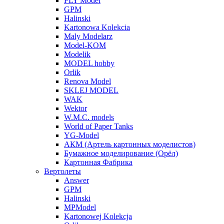
FLY Model
GPM
Halinski
Kartonowa Kolekcia
Maly Modelarz
Model-KOM
Modelik
MODEL hobby
Orlik
Renova Model
SKLEJ MODEL
WAK
Wektor
W.M.C. models
World of Paper Tanks
YG-Model
АКМ (Артель картонных моделистов)
Бумажное моделирование (Орёл)
Картонная Фабрика
Вертолеты
Answer
GPM
Halinski
MPModel
Kartonowej Kolekcja