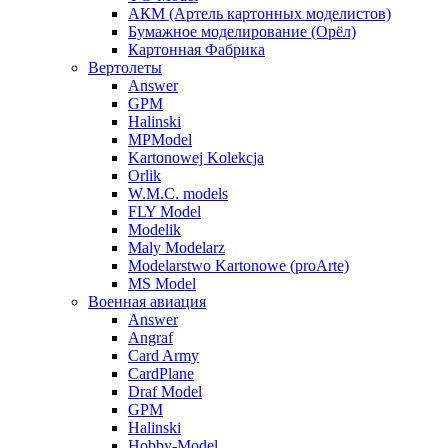
АКМ (Артель картонных моделистов)
Бумажное моделирование (Орёл)
Картонная Фабрика
Вертолеты
Answer
GPM
Halinski
MPModel
Kartonowej Kolekcja
Orlik
W.M.C. models
FLY Model
Modelik
Maly Modelarz
Modelarstwo Kartonowe (proArte)
MS Model
Военная авиация
Answer
Angraf
Card Army
CardPlane
Draf Model
GPM
Halinski
Hobby-Model