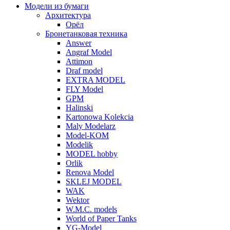
Модели из бумаги
Архитектура
Орёл
Бронетанковая техника
Answer
Angraf Model
Attimon
Draf model
EXTRA MODEL
FLY Model
GPM
Halinski
Kartonowa Kolekcia
Maly Modelarz
Model-KOM
Modelik
MODEL hobby
Orlik
Renova Model
SKLEJ MODEL
WAK
Wektor
W.M.C. models
World of Paper Tanks
YG-Model