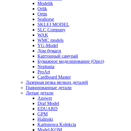
Modelik
Orlik
Ortin
Seahorse
SKLEJ MODEL
SLC Company
WAK
WMC models
YG-Model
Дом бумаги
Картонный самурай
Бумажное моделирование (Орел)
Neptunia
ProArt
Cardboard Master
Лазерная резка мелких деталей
Гравированные детали
Литые детали
Answer
Draf Model
EDUARD
GPM
Halinski
Kartonowa Kolekcia
Model-KOM