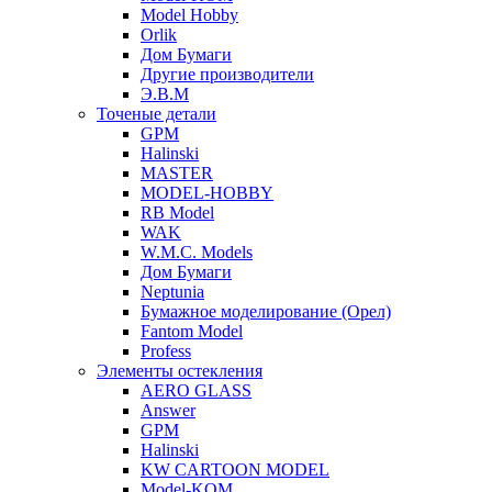
Model Hobby
Orlik
Дом Бумаги
Другие производители
Э.В.М
Точеные детали
GPM
Halinski
MASTER
MODEL-HOBBY
RB Model
WAK
W.M.C. Models
Дом Бумаги
Neptunia
Бумажное моделирование (Орел)
Fantom Model
Profess
Элементы остекления
AERO GLASS
Answer
GPM
Halinski
KW CARTOON MODEL
Model-KOM