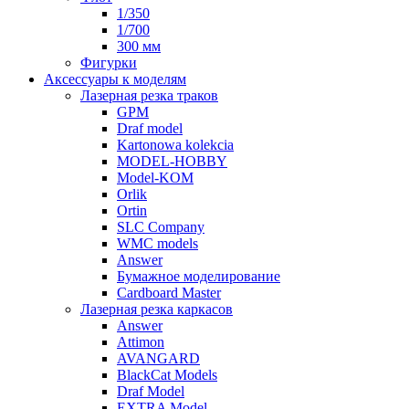
1/350
1/700
300 мм
Фигурки
Аксессуары к моделям
Лазерная резка траков
GPM
Draf model
Kartonowa kolekcia
MODEL-HOBBY
Model-KOM
Orlik
Ortin
SLC Company
WMC models
Answer
Бумажное моделирование
Cardboard Master
Лазерная резка каркасов
Answer
Attimon
AVANGARD
BlackCat Models
Draf Model
EXTRA Model