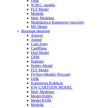
Orlik
W.M.C. models
FLY Model
Modelik
Maly Modelarz
Modelarstwo Kartonowe (proArte)
MS Model
Военная авиация
Answer
Angraf
Card Army
CardPlane
Draf Model
GPM
Halinski
Hobby-Model
FLY Model
FlyNavyModels (Россия)
Orlik
Kartonowa Kolekcia
KW CARTOON MODEL
Maly Modelarz
Model-Hobby
Model-KOM
Modelik