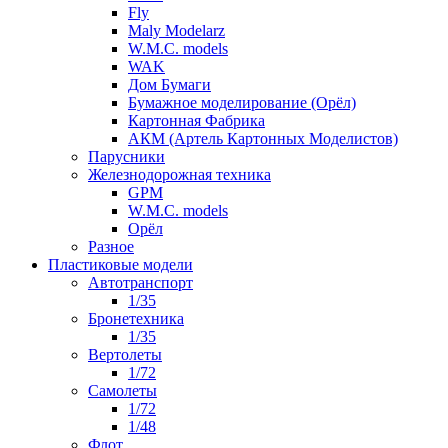
Fly
Maly Modelarz
W.M.C. models
WAK
Дом Бумаги
Бумажное моделирование (Орёл)
Картонная Фабрика
АКМ (Артель Картонных Моделистов)
Парусники
Железнодорожная техника
GPM
W.M.C. models
Орёл
Разное
Пластиковые модели
Автотранспорт
1/35
Бронетехника
1/35
Вертолеты
1/72
Самолеты
1/72
1/48
Флот