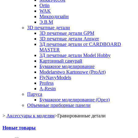
Ortin
WAK
Микродизайн
Э.В.М
3D печатные детали
3D печатные детали GPM
3D печатные детали Answer
3Д печатные детали от CARDBOARD
MASTER
3Д печатные детали Model Hobby
Картонный самурай
Бумажное моделирование
Modelarstwo Kartonowe (ProArt)
FlyNavyModels
Profess
A-Resin
Паруса
Бумажное моделирование (Орел)
Объемные приборные панели
>
Аксессуары к моделям
>
Гравированные детали
Новые товары