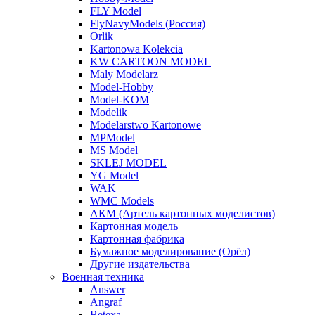
FLY Model
FlyNavyModels (Россия)
Orlik
Kartonowa Kolekcia
KW CARTOON MODEL
Maly Modelarz
Model-Hobby
Model-KOM
Modelik
Modelarstwo Kartonowe
MPModel
MS Model
SKLEJ MODEL
YG Model
WAK
WMC Models
АКМ (Артель картонных моделистов)
Картонная модель
Картонная фабрика
Бумажное моделирование (Орёл)
Другие издательства
Военная техника
Answer
Angraf
Betexa