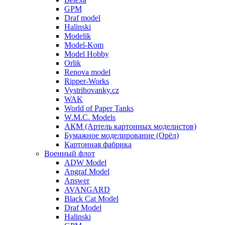
GPM
Draf model
Halinski
Modelik
Model-Kom
Model Hobby
Orlik
Renova model
Ripper-Works
Vystrihovanky.cz
WAK
World of Paper Tanks
W.M.C. Models
АКМ (Артель картонных моделистов)
Бумажное моделирование (Орёл)
Картонная фабрика
Военный флот
ADW Model
Angraf Model
Answer
AVANGARD
Black Cat Model
Draf Model
Halinski