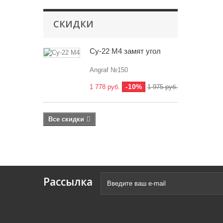
СКИДКИ
Су-22 М4 замят угол
Angraf №150
-10%
1 778 руб.
1 975 руб.
Все скидки
Рассылка