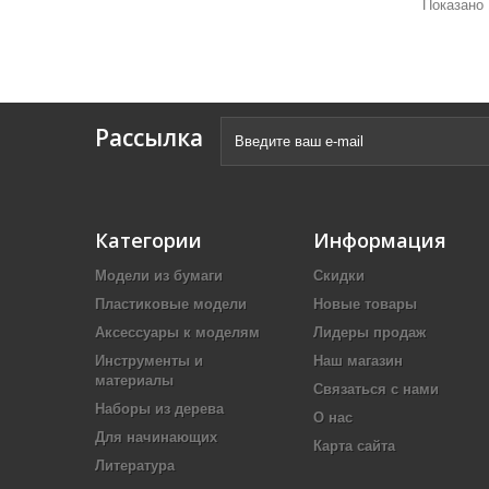
Показано 
Рассылка
Категории
Информация
Модели из бумаги
Скидки
Пластиковые модели
Новые товары
Аксессуары к моделям
Лидеры продаж
Инструменты и
Наш магазин
материалы
Связаться с нами
Наборы из дерева
О нас
Для начинающих
Карта сайта
Литература