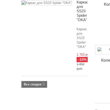
Каркас
Ко
для
SS23
Spider
"OKA"
Каркас
для
SS23
Spider
"OKA"
1 703 руб.
-10%
Коле
1 892
руб.
Все скидки