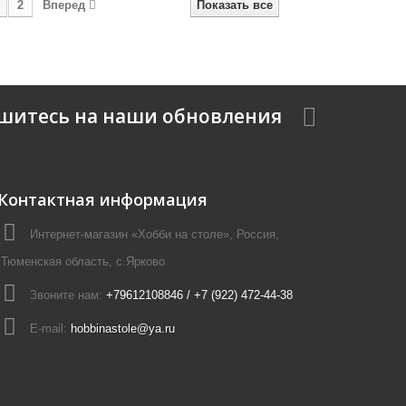
2
Вперед
Показать все
шитесь на наши обновления
Контактная информация
Интернет-магазин «Хобби на столе», Россия,
Тюменская область, с.Ярково
Звоните нам:
+79612108846 / +7 (922) 472-44-38
E-mail:
hobbinastole@ya.ru