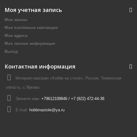
Моя учетная запись
Мои заказы
Мои платёжные квитанции
Мои адреса
Моя личная информация
Выход
Контактная информация
Интернет-магазин «Хобби на столе», Россия, Тюменская
область, с.Ярково
Звоните нам:
+79612108846 / +7 (922) 472-44-38
E-mail:
hobbinastole@ya.ru