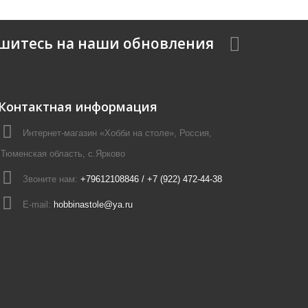
шитесь на наши обновления
Контактная информация
Интернет-магазин «Хобби на столе», Россия,
Тюменская область, с.Ярково
Звоните нам:
+79612108846 / +7 (922) 472-44-38
E-mail:
hobbinastole@ya.ru