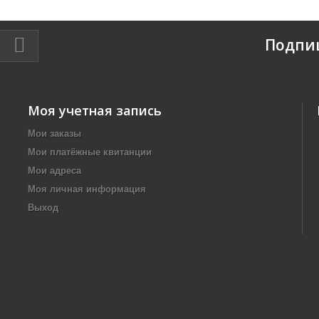
Подпи
Моя учетная запись
Мои заказы
Мои платёжные квитанции
Мои адреса
Моя личная информация
Выход