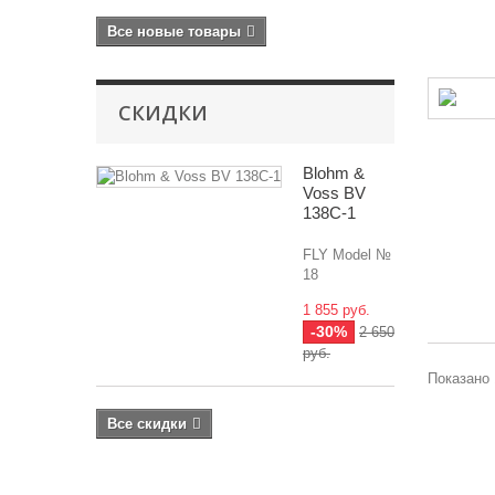
Все новые товары
СКИДКИ
Blohm &
Voss BV
138C-1
FLY Model №
18
1 855 руб.
-30%
2 650
руб.
Показано 
Все скидки