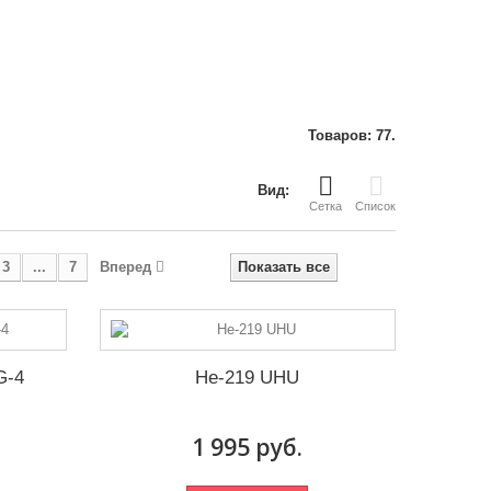
Товаров: 77.
Вид:
Сетка
Список
3
...
7
Вперед
Показать все
G-4
He-219 UHU
1 995 руб.