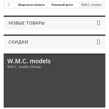
Модели из бумаги
Военный флот
W.M.C. models
НОВЫЕ ТОВАРЫ
СКИДКИ
W.M.C. models
W.M.C. models (Литва)