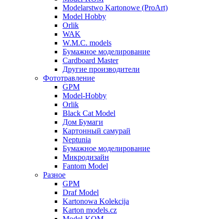
Modelarstwo Kartonowe (ProArt)
Model Hobby
Orlik
WAK
W.M.C. models
Бумажное моделирование
Cardboard Master
Другие производители
Фототравление
GPM
Model-Hobby
Orlik
Black Cat Model
Дом Бумаги
Картонный самурай
Neptunia
Бумажное моделирование
Микродизайн
Fantom Model
Разное
GPM
Draf Model
Kartonowa Kolekcija
Karton models.cz
Model-KOM