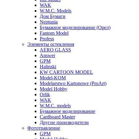
WAK
W.M.C. Models
Дом Бумаги
Neptunia
Бумажное моделирование (Орел)
Fantom Model
Profess
Элементы остекления
AERO GLASS
Answer
GPM
Halinski
KW CARTOON MODEL
Model-KOM
Modelarstwo Kartonowe (ProArt)
Model Hobby
Orlik
WAK
W.M.C. models
Бумажное моделирование
Cardboard Master
Другие производители
Фототравление
GPM