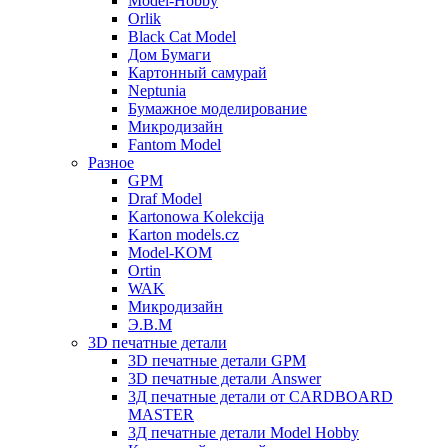
Model-Hobby
Orlik
Black Cat Model
Дом Бумаги
Картонный самурай
Neptunia
Бумажное моделирование
Микродизайн
Fantom Model
Разное
GPM
Draf Model
Kartonowa Kolekcija
Karton models.cz
Model-KOM
Ortin
WAK
Микродизайн
Э.В.М
3D печатные детали
3D печатные детали GPM
3D печатные детали Answer
3Д печатные детали от CARDBOARD
MASTER
3Д печатные детали Model Hobby