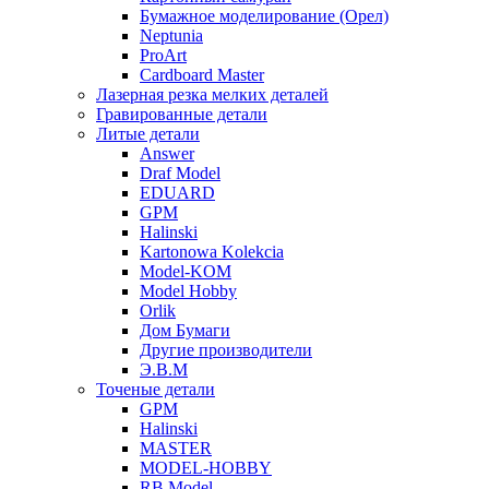
Бумажное моделирование (Орел)
Neptunia
ProArt
Cardboard Master
Лазерная резка мелких деталей
Гравированные детали
Литые детали
Answer
Draf Model
EDUARD
GPM
Halinski
Kartonowa Kolekcia
Model-KOM
Model Hobby
Orlik
Дом Бумаги
Другие производители
Э.В.М
Точеные детали
GPM
Halinski
MASTER
MODEL-HOBBY
RB Model