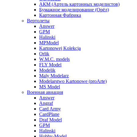
АКМ (Артель картонных моделистов)
Бумажное моделирование (Орёл)
Картонная Фабрика
Вертолеты
Answer
GPM
Halinski
MPModel
Kartonowej Kolekcja
Orlik
W.M.C. models
FLY Model
Modelik
Maly Modelarz
Modelarstwo Kartonowe (proArte)
MS Model
Военная авиация
Answer
Angraf
Card Army
CardPlane
Draf Model
GPM
Halinski
Hobby-Model