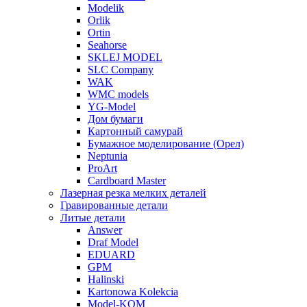
Modelik
Orlik
Ortin
Seahorse
SKLEJ MODEL
SLC Company
WAK
WMC models
YG-Model
Дом бумаги
Картонный самурай
Бумажное моделирование (Орел)
Neptunia
ProArt
Cardboard Master
Лазерная резка мелких деталей
Гравированные детали
Литые детали
Answer
Draf Model
EDUARD
GPM
Halinski
Kartonowa Kolekcia
Model-KOM