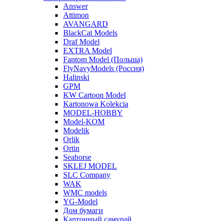
Answer
Attimon
AVANGARD
BlackCat Models
Draf Model
EXTRA Model
Fantom Model (Польша)
FlyNavyModels (Россия)
Halinski
GPM
KW Cartoon Model
Kartonowa Kolekcia
MODEL-HOBBY
Model-KOM
Modelik
Orlik
Ortin
Seahorse
SKLEJ MODEL
SLC Company
WAK
WMC models
YG-Model
Дом бумаги
Картонный самурай