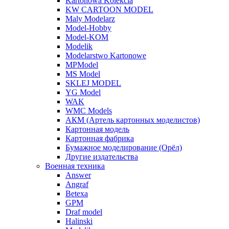
Kartonowa Kolekcia
KW CARTOON MODEL
Maly Modelarz
Model-Hobby
Model-KOM
Modelik
Modelarstwo Kartonowe
MPModel
MS Model
SKLEJ MODEL
YG Model
WAK
WMC Models
АКМ (Артель картонных моделистов)
Картонная модель
Картонная фабрика
Бумажное моделирование (Орёл)
Другие издательства
Военная техника
Answer
Angraf
Betexa
GPM
Draf model
Halinski