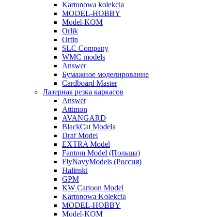
Kartonowa kolekcia
MODEL-HOBBY
Model-KOM
Orlik
Ortin
SLC Company
WMC models
Answer
Бумажное моделирование
Cardboard Master
Лазерная резка каркасов
Answer
Attimon
AVANGARD
BlackCat Models
Draf Model
EXTRA Model
Fantom Model (Польша)
FlyNavyModels (Россия)
Halinski
GPM
KW Cartoon Model
Kartonowa Kolekcia
MODEL-HOBBY
Model-KOM