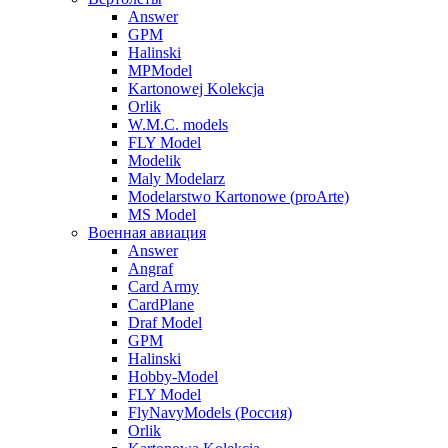
Answer
GPM
Halinski
MPModel
Kartonowej Kolekcja
Orlik
W.M.C. models
FLY Model
Modelik
Maly Modelarz
Modelarstwo Kartonowe (proArte)
MS Model
Военная авиация
Answer
Angraf
Card Army
CardPlane
Draf Model
GPM
Halinski
Hobby-Model
FLY Model
FlyNavyModels (Россия)
Orlik