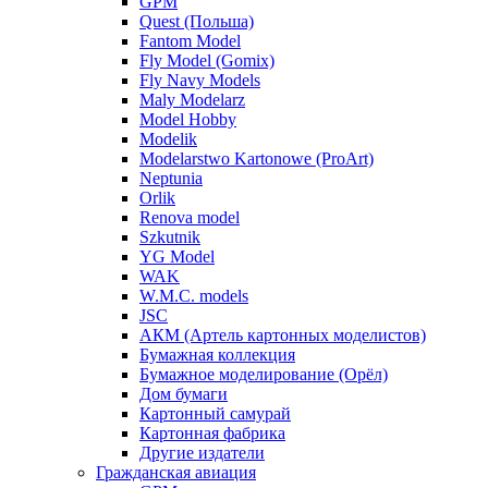
GPM
Quest (Польша)
Fantom Model
Fly Model (Gomix)
Fly Navy Models
Maly Modelarz
Model Hobby
Modelik
Modelarstwo Kartonowe (ProArt)
Neptunia
Orlik
Renova model
Szkutnik
YG Model
WAK
W.M.C. models
JSC
АКМ (Артель картонных моделистов)
Бумажная коллекция
Бумажное моделирование (Орёл)
Дом бумаги
Картонный самурай
Картонная фабрика
Другие издатели
Гражданская авиация