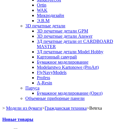
Ortin
WAK
Микродизайн
Э.В.М
3D печатные детали
3D печатные детали GPM
3D печатные детали Answer
3Д печатные детали от CARDBOARD
MASTER
3Д печатные детали Model Hobby
Картонный самурай
Бумажное моделирование
Modelarstwo Kartonowe (ProArt)
FlyNavyModels
Profess
A-Resin
Паруса
Бумажное моделирование (Орел)
Объемные приборные панели
>
Модели из бумаги
>
Гражданская техника
>
Betexa
Новые товары