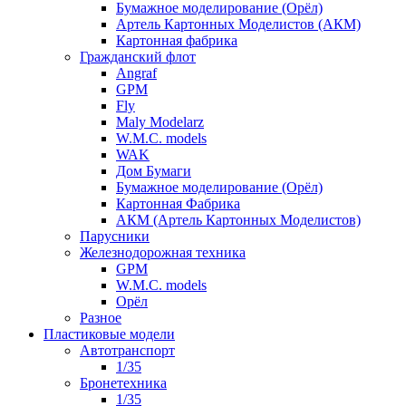
Бумажное моделирование (Орёл)
Артель Картонных Моделистов (АКМ)
Картонная фабрика
Гражданский флот
Angraf
GPM
Fly
Maly Modelarz
W.M.C. models
WAK
Дом Бумаги
Бумажное моделирование (Орёл)
Картонная Фабрика
АКМ (Артель Картонных Моделистов)
Парусники
Железнодорожная техника
GPM
W.M.C. models
Орёл
Разное
Пластиковые модели
Автотранспорт
1/35
Бронетехника
1/35