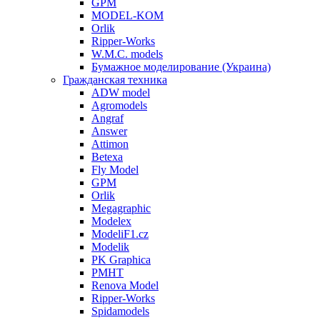
GPM
MODEL-KOM
Orlik
Ripper-Works
W.M.C. models
Бумажное моделирование (Украина)
Гражданская техника
ADW model
Agromodels
Angraf
Answer
Attimon
Betexa
Fly Model
GPM
Orlik
Megagraphic
Modelex
ModeliF1.cz
Modelik
PK Graphica
PMHT
Renova Model
Ripper-Works
Spidamodels