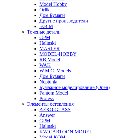
Model Hobby
Orlik
Дом Бумаги
Другие производители
Э.В.М
Точеные детали
GPM
Halinski
MASTER
MODEL-HOBBY
RB Model
WAK
W.M.C. Models
Дом Бумаги
Neptunia
Бумажное моделирование (Орел)
Fantom Model
Profess
Элементы остекления
AERO GLASS
Answer
GPM
Halinski
KW CARTOON MODEL
Model-KOM