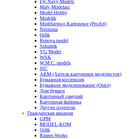
Fly Navy Models
Maly Modelarz
Model Hobby
Modelik
Modelarstwo Kartonowe (ProArt)
Neptunia
Orlik
Renova model
Szkutnik
YG Model
WAK
W.M.C. models
JSC
АКМ (Артель картонных моделистов)
Бумажная коллекция
Бумажное моделирование (Орёл)
Дом бумаги
Картонный самурай
Картонная фабрика
Другие издатели
Гражданская авиация
GPM
MODEL-KOM
Orlik
Ripper-Works