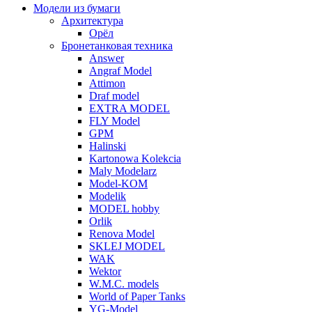
Модели из бумаги
Архитектура
Орёл
Бронетанковая техника
Answer
Angraf Model
Attimon
Draf model
EXTRA MODEL
FLY Model
GPM
Halinski
Kartonowa Kolekcia
Maly Modelarz
Model-KOM
Modelik
MODEL hobby
Orlik
Renova Model
SKLEJ MODEL
WAK
Wektor
W.M.C. models
World of Paper Tanks
YG-Model