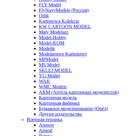
FLY Model
FlyNavyModels (Россия)
Orlik
Kartonowa Kolekcia
KW CARTOON MODEL
Maly Modelarz
Model-Hobby
Model-KOM
Modelik
Modelarstwo Kartonowe
MPModel
MS Model
SKLEJ MODEL
YG Model
WAK
WMC Models
АКМ (Артель картонных моделистов)
Картонная модель
Картонная фабрика
Бумажное моделирование (Орёл)
Другие издательства
Военная техника
Answer
Angraf
Betexa