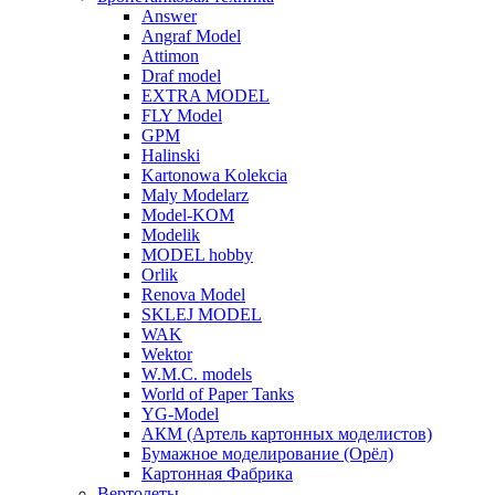
Answer
Angraf Model
Attimon
Draf model
EXTRA MODEL
FLY Model
GPM
Halinski
Kartonowa Kolekcia
Maly Modelarz
Model-KOM
Modelik
MODEL hobby
Orlik
Renova Model
SKLEJ MODEL
WAK
Wektor
W.M.C. models
World of Paper Tanks
YG-Model
АКМ (Артель картонных моделистов)
Бумажное моделирование (Орёл)
Картонная Фабрика
Вертолеты