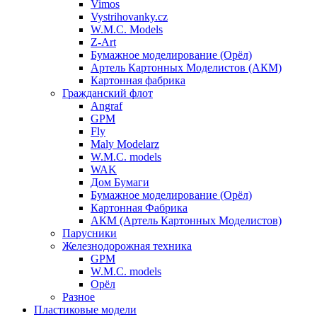
Vimos
Vystrihovanky.cz
W.M.C. Models
Z-Art
Бумажное моделирование (Орёл)
Артель Картонных Моделистов (АКМ)
Картонная фабрика
Гражданский флот
Angraf
GPM
Fly
Maly Modelarz
W.M.C. models
WAK
Дом Бумаги
Бумажное моделирование (Орёл)
Картонная Фабрика
АКМ (Артель Картонных Моделистов)
Парусники
Железнодорожная техника
GPM
W.M.C. models
Орёл
Разное
Пластиковые модели