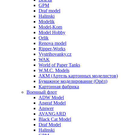
GPM
Draf model
Halinski
Modelik
Model-Kom
Model Hobby
Orlik
Renova model
Ripper-Works
Vystrihovanky.cz
WAK
World of Paper Tanks
W.M.C. Models
АКМ (Артель картонных моделистов)
Бумажное моделирование (Орёл)
Картонная фабрика
Военный флот
ADW Model
Angraf Model
Answer
AVANGARD
Black Cat Model
Draf Model
Halinski