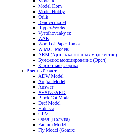
Modelik
Model-Kom
Model Hobby
Orlik
Renova model
Ripper-Works
Vystrihovanky.cz
WAK
World of Paper Tanks
W.M.C. Models
АКМ (Артель картонных моделистов)
Бумажное моделирование (Орёл)
Картонная фабрика
Военный флот
ADW Model
Angraf Model
Answer
AVANGARD
Black Cat Model
Draf Model
Halinski
GPM
Quest (Польша)
Fantom Model
Fly Model (Gomix)