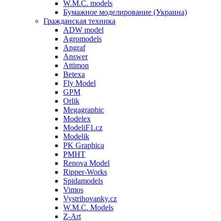
W.M.C. models
Бумажное моделирование (Украина)
Гражданская техника
ADW model
Agromodels
Angraf
Answer
Attimon
Betexa
Fly Model
GPM
Orlik
Megagraphic
Modelex
ModeliF1.cz
Modelik
PK Graphica
PMHT
Renova Model
Ripper-Works
Spidamodels
Vimos
Vystrihovanky.cz
W.M.C. Models
Z-Art